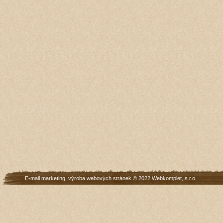
E-mail marketing
,
výroba webových stránek
© 2022
Webkomplet, s.r.o.