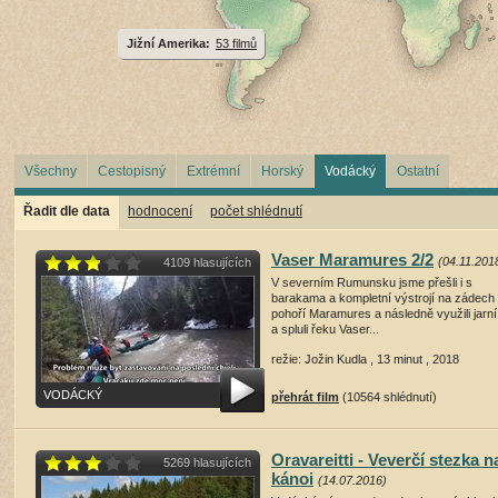
Jižní Amerika:
53 filmů
Všechny
Cestopisný
Extrémní
Horský
Vodácký
Ostatní
Řadit dle data
hodnocení
počet shlédnutí
Vaser Maramures 2/2
(04.11.201
4109 hlasujících
V severním Rumunsku jsme přešli i s
barakama a kompletní výstrojí na zádech
pohoří Maramures a následně využili jarní
a spluli řeku Vaser...
režie: Jožin Kudla , 13 minut , 2018
VODÁCKÝ
přehrát film
(10564 shlédnutí)
Oravareitti - Veverčí stezka n
5269 hlasujících
kánoi
(14.07.2016)