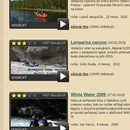
Vodácká výprava do srdce jezerní oblasti
Finska - splavení Oravareitti /Veverčí ste
na kánoi.
režie: Luboš Vargovčík , 22 minut , 2016
VODÁCKÝ
přehrát film
(15641 shlédnutí)
Lengarica canyon
(18.02.2015)
5287 hlasujících
Vodácký výlet na kánojkách. Albánie 5/20
jedno z posledních splutí, protože přehra
bude dokončena na jaře 2015.
režie: Jožin Kudla , 4 minuty , 2012
přehrát film
(14645 shlédnutí)
VODÁCKÝ
White Water 2009
(27.02.2010)
5407 hlasujících
Salza je peřejnatá řeka s hlubokou sytě
zelenou vodou, kde se rychle střídají klid
laguny s dravými peřejemi,nejnavštěvovan
je spodní peřejnatý úsek s obtížností WW 
III.
režie: Jan Vávra , 4 minuty , 2009
VODÁCKÝ