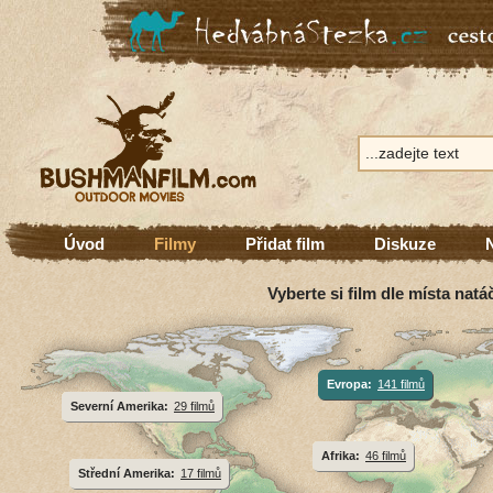
Úvod
Filmy
Přidat film
Diskuze
Vyberte si film dle místa natá
Evropa:
141 filmů
Severní Amerika:
29 filmů
Afrika:
46 filmů
Střední Amerika:
17 filmů