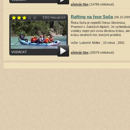
přehrát film
(14789 shlédnutí)
Rafting na řece Soča
(06.10.200
6352 hlasujících
Řeka Soča je nejdelší řekou Slovinska,
Pramení v Julských Alpách. Je vyhledáv
vodáky nejen pro svou divokou krásu, ale 
krásu okolních hor, kterými protéká.
režie: Lubomír Müller , 10 minut , 2001
VODÁCKÝ
přehrát film
(20579 shlédnutí)