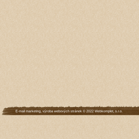
E-mail marketing
,
výroba webových stránek
© 2022
Webkomplet, s.r.o.