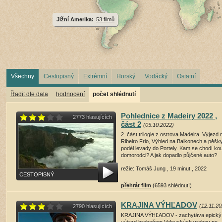
Jižní Amerika:
53 filmů
Všechny
Cestopisný
Extrémní
Horský
Vodácký
Ostatní
Řadit dle data
hodnocení
počet shlédnutí
Pohlednice z Madeiry 2022 ,
2773 hlasujících
část 2
(05.10.2022)
2. část trilogie z ostrova Madeira. Výjezd 
Ribeiro Frio, Výhled na Balkonech a pěšk
podél levady do Portely. Kam se chodí ko
domorodci? A jak dopadlo půjčené auto?
režie: Tomáš Jung , 19 minut , 2022
CESTOPISNÝ
přehrát film
(6593 shlédnutí)
KRAJINA VÝHĽADOV
(12.11.20
2790 hlasujících
KRAJINA VÝHĽADOV - zachytáva epický