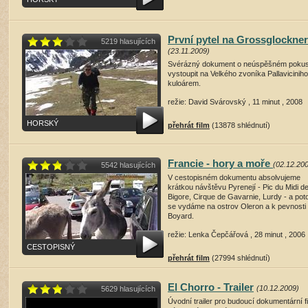
První pytel na Grossglockner
5219 hlasujících
(23.11.2009)
Svérázný dokument o neúspěšném poku
vystoupit na Velkého zvoníka Pallaviciniho
kuloárem.
režie: David Svárovský , 11 minut , 2008
HORSKÝ
přehrát film
(13878 shlédnutí)
Francie - hory a moře
(02.12.20
5542 hlasujících
V cestopisném dokumentu absolvujeme
krátkou návštěvu Pyrenejí - Pic du Midi d
Bigore, Cirque de Gavarnie, Lurdy - a po
se vydáme na ostrov Oleron a k pevnosti
Boyard.
režie: Lenka Čepčářová , 28 minut , 2006
CESTOPISNÝ
přehrát film
(27994 shlédnutí)
El Chorro - Trailer
(10.12.2009)
5629 hlasujících
Úvodní trailer pro budoucí dokumentární f