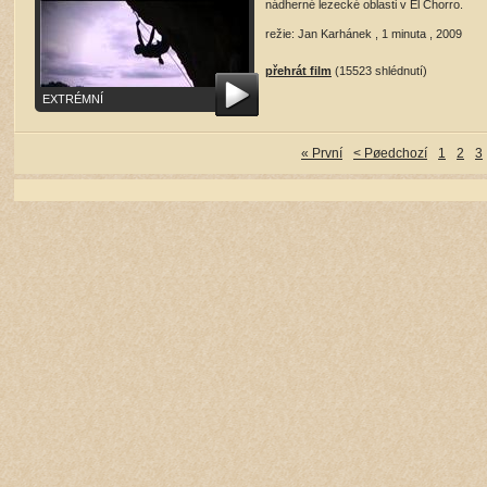
nádherné lezecké oblasti v El Chorro.
režie: Jan Karhánek , 1 minuta , 2009
přehrát film
(15523 shlédnutí)
EXTRÉMNÍ
« První
< Pøedchozí
1
2
3