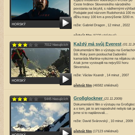
výjazd hrebeňom Volovských vrchov po
Ceste hrdinov Slovenského národného
povstania na bicykli, s nádhernými výhľad
Podujatie pod názvom Rudohorská 100 m
dĺžku trasy 100 km a prevýšenie 3200 m.
HORSKÝ
režie: Gabriel Dragon , 12 minut , 2022
přehrát film
(6229 shlédnutí)
Každý má svůj Everest
(01.11.2
7012 hlasujících
Dokumentární film o výstupu na Gerlach
štít. Roky jsem poslouchal žadonění
kamaráda Martina-vylezme na nějakou sk
A tak jsme vystoupili na nejvyšší horu
Slovenska.
režie: Václav Ksandr , 14 minut , 2007
HORSKÝ
přehrát film
(46582 shlédnutí)
Großglockner
(21.11.2009)
5445 hlasujících
Dokumentární film o výstupu na Großglo
a o tom, jak to ani napodruhé nebylo tak j
jsme si to naplánovali....
režie: David Svárovský , 10 minut , 2009
přehrát film
(17123 shlédnutí)
HORSKÝ