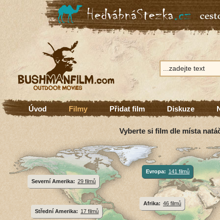
Úvod
Filmy
Přidat film
Diskuze
Vyberte si film dle místa natá
Evropa:
141 filmů
Severní Amerika:
29 filmů
Afrika:
46 filmů
Střední Amerika:
17 filmů