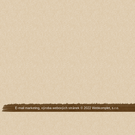
E-mail marketing
,
výroba webových stránek
© 2022
Webkomplet, s.r.o.