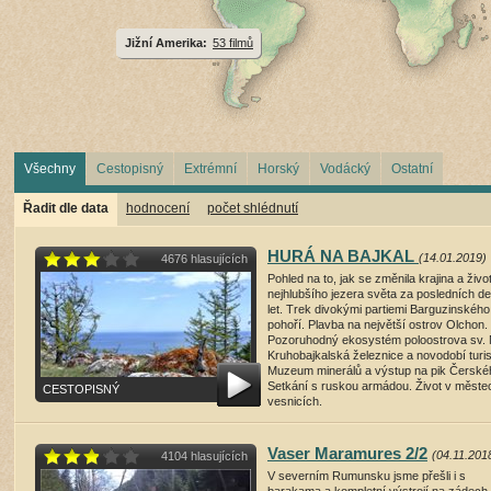
Jižní Amerika:
53 filmů
Všechny
Cestopisný
Extrémní
Horský
Vodácký
Ostatní
Řadit dle data
hodnocení
počet shlédnutí
HURÁ NA BAJKAL
(14.01.2019)
4676 hlasujících
Pohled na to, jak se změnila krajina a živo
nejhlubšího jezera světa za posledních d
let. Trek divokými partiemi Barguzinského
pohoří. Plavba na největší ostrov Olchon.
Pozoruhodný ekosystém poloostrova sv. 
Kruhobajkalská železnice a novodobí turis
Muzeum minerálů a výstup na pik Čerské
Setkání s ruskou armádou. Život v městec
CESTOPISNÝ
vesnicích.
režie: Karel Matějka , 27 minut
Vaser Maramures 2/2
(04.11.201
4104 hlasujících
přehrát film
(14002 shlédnutí)
V severním Rumunsku jsme přešli i s