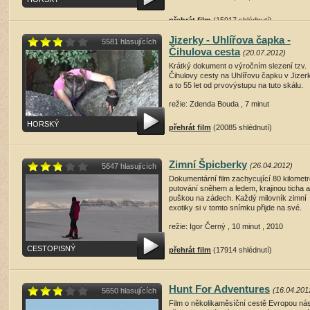
přehrát film
(15917 shlédnutí)
Jizerky - Uhlířova čapka -
5581 hlasujících
Čihulova cesta
(20.07.2012)
Krátký dokument o výročním slezení tzv.
Čihulovy cesty na Uhlířovu čapku v Jizer
a to 55 let od prvovýstupu na tuto skálu.
režie: Zdenda Bouda , 7 minut
HORSKÝ
přehrát film
(20085 shlédnutí)
Zimní Špicberky
(26.04.2012)
5647 hlasujících
Dokumentární film zachycující 80 kilomet
putování sněhem a ledem, krajinou ticha a
puškou na zádech. Každý milovník zimní
exotiky si v tomto snímku přijde na své.
režie: Igor Černý , 10 minut , 2010
CESTOPISNÝ
přehrát film
(17914 shlédnutí)
Hunt For Adventures
(16.04.201
5650 hlasujících
Film o několikaměsíční cestě Evropou ná