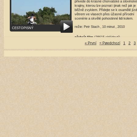
přivede do krásné chorvatské a slovinské
krajiny, kterou lze poznat i jinak než jak je
běžně zvyklem. Přidejte se k osamělé jíz
větrem ve vlasech přes úžasné přírodní
scenérie a skvělé pohostinné lidi kolem.
režie: Petr Stach , 10 minut , 2010
CESTOPISNÝ
přehrát film
(28615 shlédnutí)
« První
< Pøedchozí
1
2
3