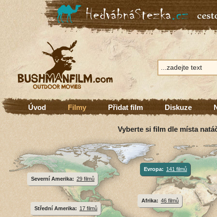
Úvod
Filmy
Přidat film
Diskuze
Vyberte si film dle místa natá
Evropa:
141 filmů
Severní Amerika:
29 filmů
Afrika:
46 filmů
Střední Amerika:
17 filmů