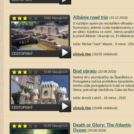
Albánie road trip
(15.12.2016)
5482 hlasujících
S rozbitým autem po nezdařilém offroadu 
Rumunsku, jedeme zcela neplánovanou c
po silnici. A jednou ze zemí , kterou projí
je právě Albánie. Ukazuje se, že Albánie je.
režie: Michal "Jack" Masek , 9 minut , 20
CESTOPISNÝ
přehrát film
(16232 shlédnutí)
Bod obratu
(22.08.2016)
5198 hlasujících
Sedmý díl z poznávačky do Španělska a
Portugalska začíná prohlídkou bizardního
letního sídla portugalských králů ve měst
Sintra, pokračuje návštěvou Cabo da Roca
režie: Arnošt Lukeš , 16 minut , 2015
CESTOPISNÝ
přehrát film
(15486 shlédnutí)
Death or Glory: The Atlantic
5239 hlasujících
Ocean
(04.08.2016)