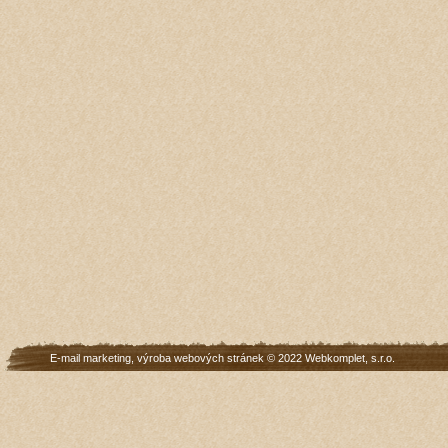
E-mail marketing
,
výroba webových stránek
© 2022
Webkomplet, s.r.o.