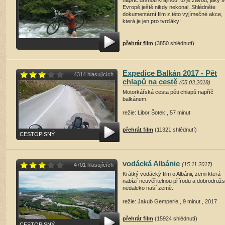
napříč drsnou krajinou, to je závod, jaký s
Evropě ještě nikdy nekonal. Shlédněte
dokumentární film z této vyjímečné akce,
která je jen pro tvrďáky!
přehrát film
(3850 shlédnutí)
Expedice Balkán 2017 - Pět
4314 hlasujících
chlapů na cestě
(05.03.2018)
Motorkářská cesta pěti chlapů napříč
balkánem.
režie: Libor Šotek , 57 minut
přehrát film
(11321 shlédnutí)
CESTOPISNÝ
vodácká Albánie
(15.11.2017)
4701 hlasujících
Krátký vodácký film o Albánii, zemi která
nabízí neuvěřitelnou přírodu a dobrodružs
nedaleko naší země.
režie: Jakub Gemperle , 9 minut , 2017
přehrát film
(15924 shlédnutí)
CESTOPISNÝ