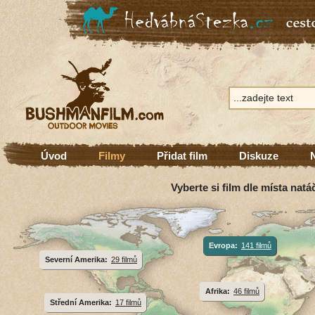
Úvod
Filmy
Přidat film
Diskuze
Vyberte si film dle místa natá
Evropa:
141 filmů
Severní Amerika:
29 filmů
Afrika:
46 filmů
Střední Amerika:
17 filmů