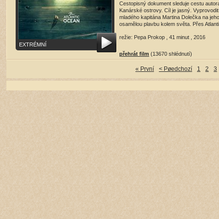
Cestopisný dokument sleduje cestu autor
Kanárské ostrovy. Cíl je jasný. Vyprovodit
mladého kapitána Martina Dolečka na jeh
osamělou plavbu kolem světa. Přes Atlanti
režie: Pepa Prokop , 41 minut , 2016
EXTRÉMNÍ
přehrát film
(13670 shlédnutí)
« První
< Pøedchozí
1
2
3