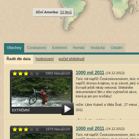
Jižní Amerika:
53 filmů
Všechny
Cestopisný
Extrémní
Horský
Vodácký
Ostatní
Řadit dle data
hodnocení
počet shlédnutí
1000 mil 2011
(14.12.2012)
5983 hlasujících
Tisíc mil napříč Československem, tisíc m
napříč drsnou krajinou, to je závod, jaký s
Evropě ještě nikdy nekonal. Shlédněte
dokumentární film z této vyjímečné akce,
která je jen pro tvrďáky!
režie: Libor Kubeš a Vilda Šrail , 27 minut ,
2011
EXTRÉMNÍ
přehrát film
(29741 shlédnutí)
1000 mil 2011
(14.12.2012)
1979 hlasujících
Tisíc mil napříč Československem, tisíc m